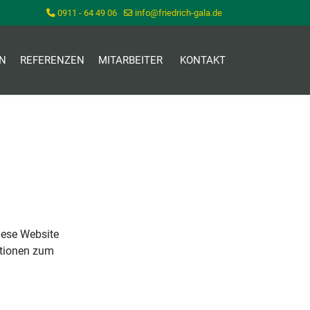
0911 - 64 49 06
info@friedrich-gala.de
N
REFERENZEN
MITARBEITER
KONTAKT
iese Website
ationen zum