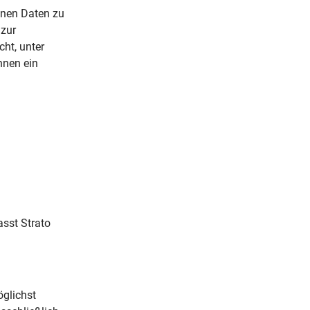
enen Daten zu
 zur
cht, unter
hnen ein
asst Strato
öglichst