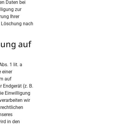
en Daten bei
lligung zur
rung Ihrer
ie Löschung nach
tung auf
s. 1 lit. a
 einer
em auf
r Endgerät (z. B.
ie Einwilligung
verarbeiten wir
 rechtlichen
nseres
ird in den