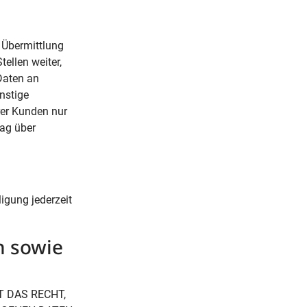
 Übermittlung
ellen weiter,
 Daten an
nstige
rer Kunden nur
rag über
ligung jederzeit
n sowie
T DAS RECHT,