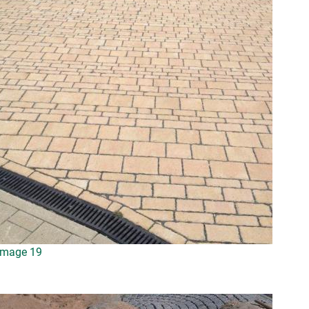
Image 19